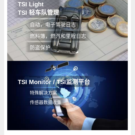
TSI Light
TSI 轻车队管理
自动，电子驾驶日志
燃料簿，燃汽和里程日志
防盗保护
TSI Monitor / TSI监测平台
特殊解决方案
传感器数据收集